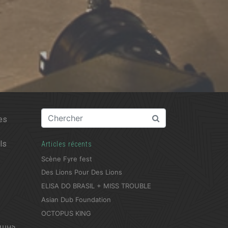
ces
e
ls
Articles récents
Scène Fyre fest
Des Lions Pour Des Lions
ELISA DO BRASIL + MISS TROUBLE
Asian Dub Foundation
OCTOPUS KING