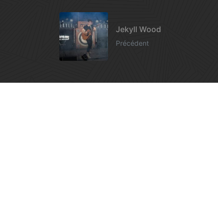
Jekyll Wood
Précédent
A voir également