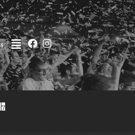
ES
-7