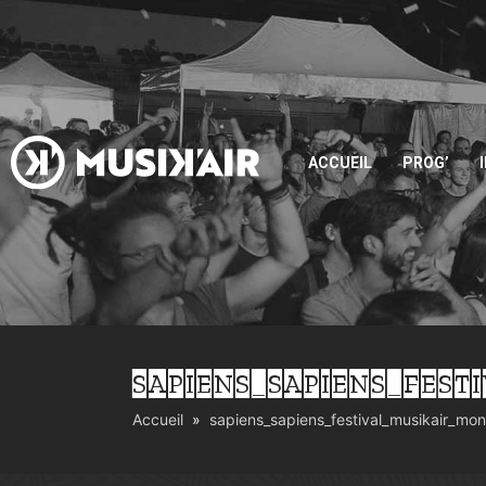
ACCUEIL
PROG’
SAPIENS_SAPIENS_FEST
Accueil
sapiens_sapiens_festival_musikair_mo