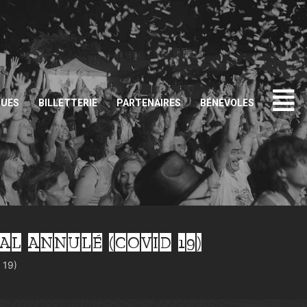
QUES
BILLETTERIE
PARTENAIRES
BÉNÉVOLES
AL ANNULÉ (COVID 19)
 19)