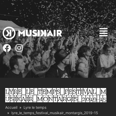
LYRE_LE_TEMPS_FESTIVAL_M
USIKAIR_MONTARGIS_2019-15
Accueil
Lyre le temps
lyre_le_temps_festival_musikair_montargis_2019-15