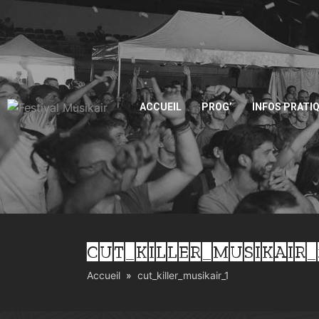
ACCUEIL
PROG’
INFOS PRATI
CUT_KILLER_MUSIKAIR_
Accueil
cut_killer_musikair_1