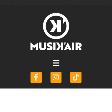
© FESTIVAL MUSIK’AIR – CHÂTEAU DE LISLEDON –
45700 VILLEMANDEUR – LOIRET 45 | CRÉATION SITE
INTERNET :
MEDIARTS