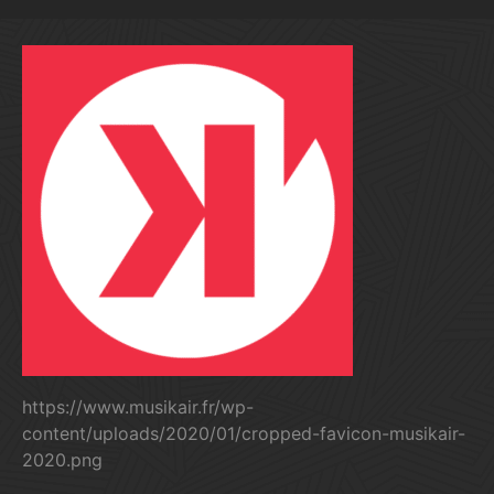
https://www.musikair.fr/wp-
content/uploads/2020/01/cropped-favicon-musikair-
2020.png