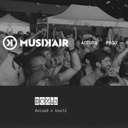
ACCUEIL
PROG’
BOX12
Accueil
box12