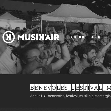
ACCUEIL
PROG’
BENEVOLES_FESTIVAL_M
Accueil
benevoles_festival_musikair_montargi