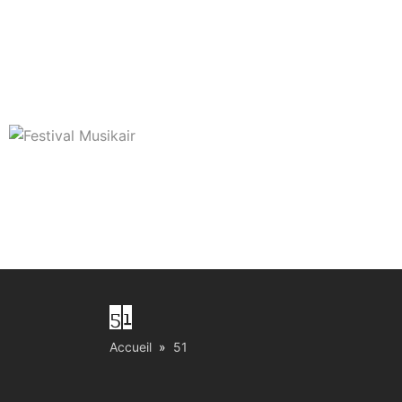
ACCUEIL
PROG’
INFOS PRATI
51
Accueil
51