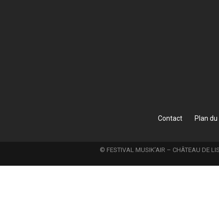
Contact
Plan du 
© FESTIVAL MUSIK’AIR – CHÂTEAU DE LIS